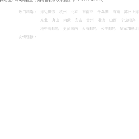
网站图片均网络配图，如有侵权请联系删除（0519-88105766）
南京中山陵、夫子庙、秦淮河游船1日游
热门精选：
海边度假
杭州
北京
东南亚
千岛湖
海南
苏州上海
客户 180214*****
预订了
东北
舟山
内蒙
安吉
贵州
港澳
山西
宁波绍兴
(手机预订)南京中山陵、夫子庙、秦淮河游船1日
游
地中海邮轮
更多国内
天海邮轮
公主邮轮
皇家加勒比
客户 135843*****
预订了
友情链接：
“文化慢生活、悠游闲适多”--泰州乔园、梅园、船
游凤城河休闲1日游（门票全含，赠送泰州特色早
茶餐）
客户 135843*****
预订了
“文化慢生活、悠游闲适多”--泰州乔园、梅园、船
游凤城河休闲1日游（门票全含，赠送泰州特色早
茶餐）
客户 189614*****
预订了
(手机预订)青岛、日照、极地海洋世界、凤凰岛金
沙滩休闲3日游
客户 135843*****
预订了
九华大愿文化园99米大佛祈福、牯牛降生态休闲
2日游
客户 137752*****
预订了
厦门鼓浪屿、环岛路曾厝垵、永定高北土楼、双
飞4日游
客户 139612*****
预订了
(手机预订)云南昆明/大理/丽江双飞6日游