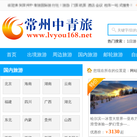
迎来到常州中青旅国际旅行社！旅游 门票 机票 酒店 会议 租车一站式服务！
今天是 2
热门搜索：
1日游
首页
出境旅游
周边旅游
国内旅游
邮轮旅游
自
国内旅游
您现在所在的位置是：
网
北京
海南
湖南
云南
福建
四川
广西
湖北
哈尔滨—冰雪大世界—亚布
东北
内蒙
贵州
山西
滑雪体验—梦幻雪乡—...
3130
优惠价：
￥
起