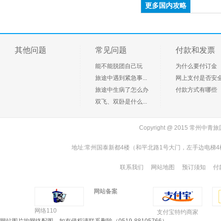
客户 138135*****
预订了
更多国内攻略
(手机预订)《惊爆五星 狂欢西海岸》（沙滩酒店
一线海景房+国际五星海景喜来登+双海滩+含价
值170元青岛极地海洋公园+无购物）青岛国际五
客户 139612*****
预订了
星喜来登双沙滩豪华纯玩三日
千岛湖中心湖、狄蒲花海、深奥古村、桐庐旅游
其他问题
常见问题
付款和发票
体验中心2日
客户 139612*****
预订了
能不能脱团自己玩
为什么要付订金
(手机预订)安吉藏龙百瀑、大溪漂流休闲1日游
旅途中遇到紧急事...
网上支付是否安
旅途中生病了怎么办
付款方式有哪些
客户 189150*****
预订了
双飞、双卧是什么...
(手机预订)南京中山陵、夫子庙、秦淮河游船1日
游
客户 189150*****
预订了
Copyright @ 2015 常
(手机预订)南京中山陵、夫子庙、秦淮河游船1日
游
地址:常州国泰新都4楼（和平北路1号大门，左手边电梯4楼）同
客户 187061*****
预订了
云南昆大丽双飞6日游尊贵之旅（全程五星+双温
联系我们
网站地图
预订须知
付
泉酒店）
客户 157161*****
预订了
网站备案
【国庆节】东极青浜岛休闲3日游
网络110
支付宝特约商家
客户 156772*****
预订了