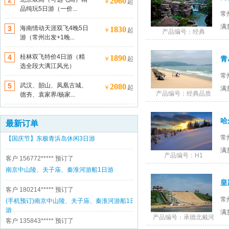
2
2060
￥
起
品纯玩5日游（一价...
常
客户 189150*****
预订了
满
3
海南情动天涯双飞4晚5日
1830
￥
起
产品编号：经典
(手机预订)南京中山陵、夫子庙、秦淮河游船1日
游（常州出发+1晚...
游
客户 189150*****
预订了
4
桂林双飞特价4日游（精
1890
青
￥
起
选全段大漓江风光）
(手机预订)南京中山陵、夫子庙、秦淮河游船1日
游
常
5
武汉、韶山、凤凰古城、
2080
客户 187061*****
预订了
￥
起
满
产品编号：经典品质
德夯、袁家界/杨家...
云南昆大丽双飞6日游尊贵之旅（全程五星+双温
泉酒店）
客户 157161*****
预订了
最新订单
【国庆节】东极青浜岛休闲3日游
常
客户 156772*****
预订了
满
产品编号：H1
南京中山陵、夫子庙、秦淮河游船1日游
客户 180214*****
预订了
(手机预订)南京中山陵、夫子庙、秦淮河游船1日
常
游
客户 135843*****
预订了
满
产品编号：承德北戴河
“文化慢生活、悠游闲适多”--泰州乔园、梅园、船