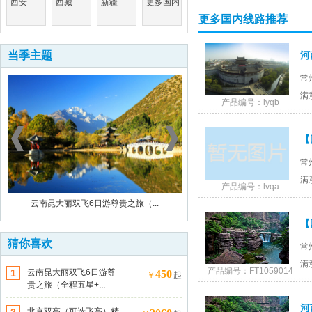
西安
西藏
新疆
更多国内
更多国内线路推荐
当季主题
常
满
产品编号：lyqb
常
满
产品编号：lvqa
云南昆大丽双飞6日游尊贵之旅（...
北京双高（可选飞高）精品纯玩5
猜你喜欢
常
满
产品编号：FT1059014
1
云南昆大丽双飞6日游尊
450
￥
起
贵之旅（全程五星+...
河
北京双高（可选飞高）精