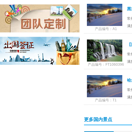
游凤城河休闲1日游（门票全含，赠送泰州特色早
茶餐）
客户 135843*****
预订了
“文化慢生活、悠游闲适多”--泰州乔园、梅园、船
常
游凤城河休闲1日游（门票全含，赠送泰州特色早
茶餐）
客户 189614*****
预订了
满
产品编号：A1
(手机预订)青岛、日照、极地海洋世界、凤凰岛金
沙滩休闲3日游
客户 135843*****
预订了
九华大愿文化园99米大佛祈福、牯牛降生态休闲
常
2日游
客户 137752*****
预订了
满
产品编号：FT1060396
厦门鼓浪屿、环岛路曾厝垵、永定高北土楼、双
飞4日游
客户 139612*****
预订了
(手机预订)云南昆明/大理/丽江双飞6日游
常
满
客户 137756*****
预订了
产品编号：T1
杭州西湖、失落古城•宋城、西塘水乡经典2日游
客户 136852*****
预订了
更多国内景点
千岛湖中心湖、垂云通天河、百岁峡皮筏漂流、
精彩2日游