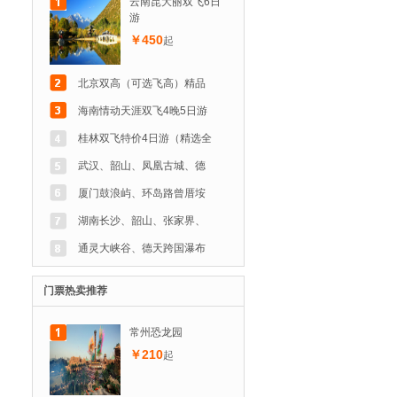
云南昆大丽双飞6日
游
￥450
起
北京双高（可选飞高）精品
海南情动天涯双飞4晚5日游
桂林双飞特价4日游（精选全
武汉、韶山、凤凰古城、德
厦门鼓浪屿、环岛路曾厝垵
湖南长沙、韶山、张家界、
通灵大峡谷、德天跨国瀑布
门票热卖推荐
常州恐龙园
￥210
起