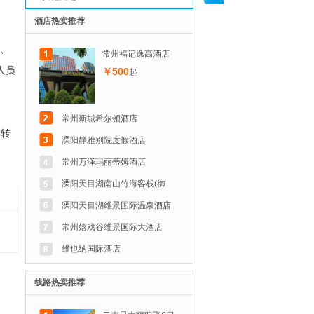
酒店热卖推荐
期、
常州福记逸高酒店
人员
￥500
起
常州新城希尔顿酒店
类转
溧阳静雅别院度假酒店
常州万泽玛丽蒂姆酒店
溧阳天目湖南山竹海客栈(御
溧阳天目湖维景国际温泉酒店
常州嬉戏谷维景国际大酒店
维也纳国际酒店
线路热卖推荐