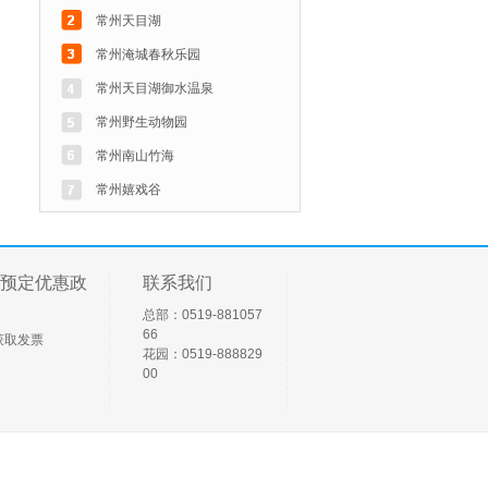
常州天目湖
常州淹城春秋乐园
常州天目湖御水温泉
常州野生动物园
常州南山竹海
常州嬉戏谷
预定优惠政
联系我们
总部：0519-881057
66
获取发票
花园：0519-888829
00