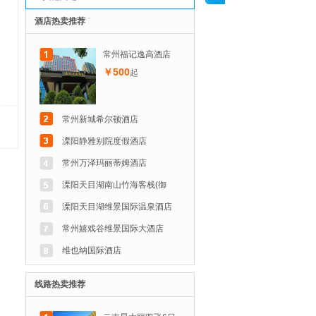
酒店热卖推荐
常州福记逸高酒店
￥500
起
常州新城希尔顿酒店
溧阳静雅别院度假酒店
常州万泽玛丽蒂姆酒店
溧阳天目湖南山竹海客栈(御
溧阳天目湖维景国际温泉酒店
常州嬉戏谷维景国际大酒店
维也纳国际酒店
线路热卖推荐