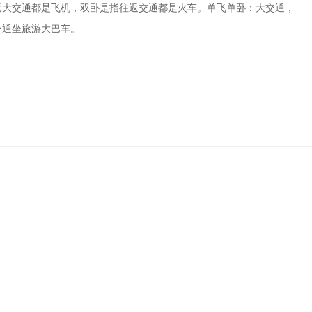
返大交通都是飞机，双卧是指往返交通都是火车。单飞单卧：大交通，
交通坐旅游大巴车。