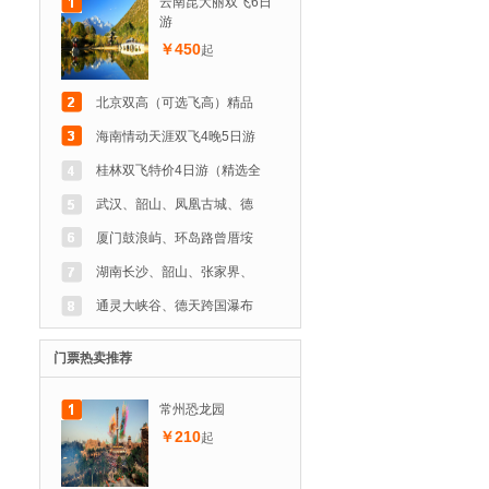
云南昆大丽双飞6日
游
￥450
起
北京双高（可选飞高）精品
海南情动天涯双飞4晚5日游
桂林双飞特价4日游（精选全
武汉、韶山、凤凰古城、德
厦门鼓浪屿、环岛路曾厝垵
湖南长沙、韶山、张家界、
通灵大峡谷、德天跨国瀑布
门票热卖推荐
常州恐龙园
￥210
起