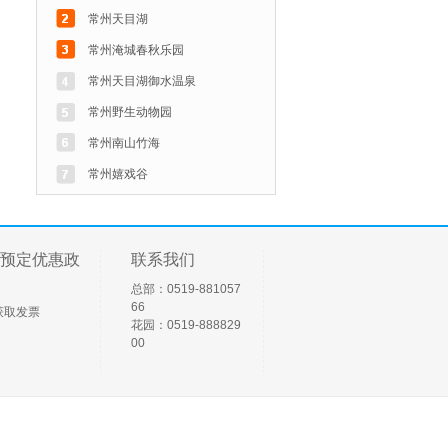
常州天目湖
常州淹城春秋乐园
常州天目湖御水温泉
常州野生动物园
常州南山竹海
常州嬉戏谷
预定优惠政
联系我们
总部：0519-881057
66
获取发票
花园：0519-888829
00