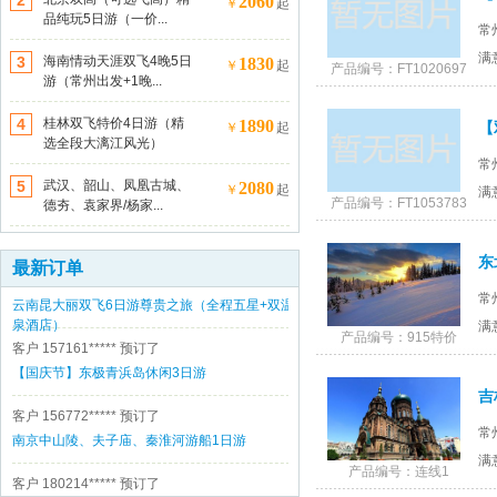
2
2060
￥
起
品纯玩5日游（一价...
常
满
3
海南情动天涯双飞4晚5日
1830
￥
起
产品编号：FT1020697
游（常州出发+1晚...
4
桂林双飞特价4日游（精
客户 189150*****
预订了
1890
￥
起
选全段大漓江风光）
(手机预订)南京中山陵、夫子庙、秦淮河游船1日
常
游
5
武汉、韶山、凤凰古城、
2080
￥
起
客户 189150*****
预订了
满
产品编号：FT1053783
德夯、袁家界/杨家...
(手机预订)南京中山陵、夫子庙、秦淮河游船1日
游
客户 187061*****
预订了
东
最新订单
云南昆大丽双飞6日游尊贵之旅（全程五星+双温
常
泉酒店）
满
客户 157161*****
预订了
产品编号：915特价
【国庆节】东极青浜岛休闲3日游
客户 156772*****
预订了
南京中山陵、夫子庙、秦淮河游船1日游
常
满
客户 180214*****
预订了
产品编号：连线1
(手机预订)南京中山陵、夫子庙、秦淮河游船1日