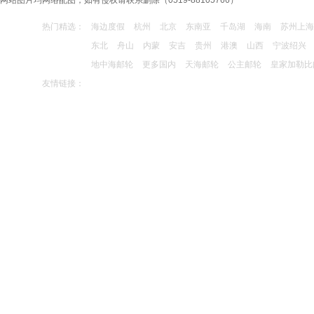
网站图片均网络配图，如有侵权请联系删除（0519-88105766）
【国庆节】东极青浜岛休闲3日游
热门精选：
海边度假
杭州
北京
东南亚
千岛湖
海南
苏州上海
客户 156772*****
预订了
东北
舟山
内蒙
安吉
贵州
港澳
山西
宁波绍兴
南京中山陵、夫子庙、秦淮河游船1日游
地中海邮轮
更多国内
天海邮轮
公主邮轮
皇家加勒比
客户 180214*****
预订了
友情链接：
(手机预订)南京中山陵、夫子庙、秦淮河游船1日
游
客户 135843*****
预订了
“文化慢生活、悠游闲适多”--泰州乔园、梅园、船
游凤城河休闲1日游（门票全含，赠送泰州特色早
茶餐）
客户 135843*****
预订了
“文化慢生活、悠游闲适多”--泰州乔园、梅园、船
游凤城河休闲1日游（门票全含，赠送泰州特色早
茶餐）
客户 189614*****
预订了
(手机预订)青岛、日照、极地海洋世界、凤凰岛金
沙滩休闲3日游
客户 135843*****
预订了
九华大愿文化园99米大佛祈福、牯牛降生态休闲
2日游
客户 137752*****
预订了
厦门鼓浪屿、环岛路曾厝垵、永定高北土楼、双