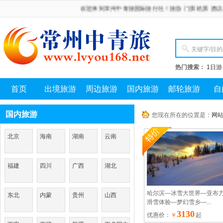
欢迎来到常州中青旅国际旅行社！旅游 门票 机票 酒店 会议
热门搜索：
1日游
首页
出境旅游
周边旅游
国内旅游
邮轮旅游
自
国内旅游
您现在所在的位置是：
网
北京
海南
湖南
云南
福建
四川
广西
湖北
哈尔滨—冰雪大世界—亚布
东北
内蒙
贵州
山西
滑雪体验—梦幻雪乡—...
3130
优惠价：
￥
起