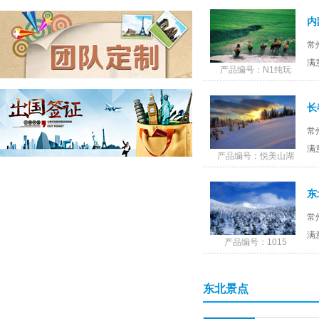
游
内
客户 135843*****
预订了
“文化慢生活、悠游闲适多”--泰州乔园、梅园、船
常
游凤城河休闲1日游（门票全含，赠送泰州特色早
茶餐）
满
客户 135843*****
预订了
产品编号：N1纯玩
“文化慢生活、悠游闲适多”--泰州乔园、梅园、船
游凤城河休闲1日游（门票全含，赠送泰州特色早
茶餐）
长
客户 189614*****
预订了
(手机预订)青岛、日照、极地海洋世界、凤凰岛金
常
沙滩休闲3日游
满
客户 135843*****
预订了
产品编号：悦美山湖
九华大愿文化园99米大佛祈福、牯牛降生态休闲
2日游
东
客户 137752*****
预订了
厦门鼓浪屿、环岛路曾厝垵、永定高北土楼、双
常
飞4日游
满
客户 139612*****
预订了
产品编号：1015
(手机预订)云南昆明/大理/丽江双飞6日游
客户 137756*****
预订了
东北景点
杭州西湖、失落古城•宋城、西塘水乡经典2日游