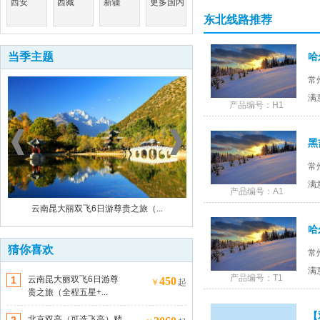
西安
西藏
新疆
更多国内
东北线路推荐
当季主题
常
满
产品编号：H1
常
满
产品编号：A1
云南昆大丽双飞6日游尊贵之旅（...
北京双高（可选飞高）精品纯玩5
猜你喜欢
常
满
产品编号：T1
1
云南昆大丽双飞6日游尊
450
￥
起
贵之旅（全程五星+...
【
北京双高（可选飞高）精