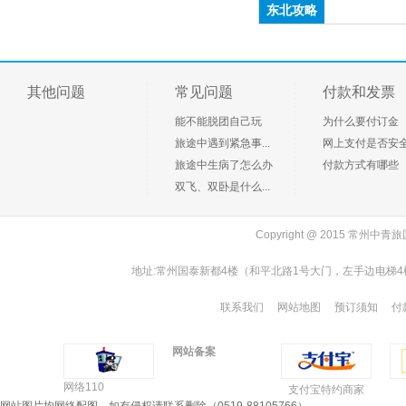
客户 136852*****
预订了
东北攻略
千岛湖中心湖、垂云通天河、百岁峡皮筏漂流、
精彩2日游
客户 138135*****
预订了
(手机预订)《惊爆五星 狂欢西海岸》（沙滩酒店
其他问题
常见问题
付款和发票
一线海景房+国际五星海景喜来登+双海滩+含价
值170元青岛极地海洋公园+无购物）青岛国际五
客户 139612*****
预订了
能不能脱团自己玩
为什么要付订金
星喜来登双沙滩豪华纯玩三日
千岛湖中心湖、狄蒲花海、深奥古村、桐庐旅游
旅途中遇到紧急事...
网上支付是否安
体验中心2日
旅途中生病了怎么办
付款方式有哪些
客户 139612*****
预订了
双飞、双卧是什么...
(手机预订)安吉藏龙百瀑、大溪漂流休闲1日游
客户 189150*****
预订了
Copyright @ 2015 常
(手机预订)南京中山陵、夫子庙、秦淮河游船1日
游
地址:常州国泰新都4楼（和平北路1号大门，左手边电梯4楼）同
客户 189150*****
预订了
(手机预订)南京中山陵、夫子庙、秦淮河游船1日
联系我们
网站地图
预订须知
付
游
客户 187061*****
预订了
网站备案
云南昆大丽双飞6日游尊贵之旅（全程五星+双温
泉酒店）
网络110
支付宝特约商家
客户 157161*****
预订了